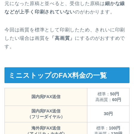
元になった原稿と並べると、受信した原稿は
細かな線
などが上手く印刷されていない
のがわかります。
今回は画質を標準として印刷したため、きれいに印刷
したい場合は画質を
「高画質」
にするのがおすすめで
す。
ミニストップのFAX料金の一覧
標準：
50円
国内宛FAX送信
高画質：
60円
国内宛FAX送信
30円
（フリーダイヤル）
海外宛FAX送信
標準：
100円
（アメリカ・カナダ）
高画質：
120円